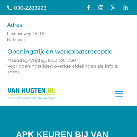
030-2283923

Adres
Leyenseweg 16-18
Bilthoven
Openingstijden werkplaatsreceptie
Maandag–Vrijdag, 8.00 tot 17.30
Voor openingstijden overige afdelingen zie info &
adres
APK KEUREN BIJ VAN