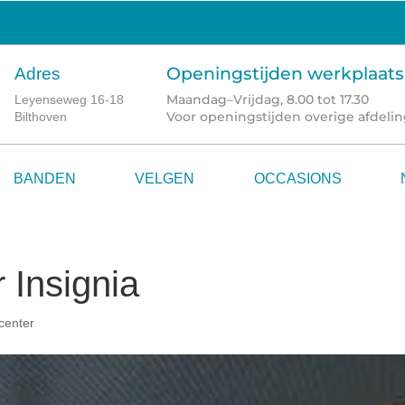
Openingstijden werkplaats
Adres
Maandag–Vrijdag, 8.00 tot 17.30
Leyenseweg 16-18
Voor openingstijden overige afdelin
Bilthoven
BANDEN
VELGEN
OCCASIONS
 Insignia
center